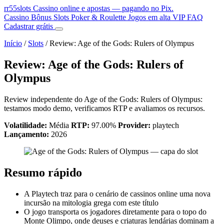
rr55slots
Cassino online e apostas — pagando no Pix.
Cassino
Bônus
Slots
Poker & Roulette
Jogos em alta
VIP
FAQ
Cadastrar grátis
Início
/
Slots
/
Review: Age of the Gods: Rulers of Olympus
Review: Age of the Gods: Rulers of
Olympus
Review independente do Age of the Gods: Rulers of Olympus:
testamos modo demo, verificamos RTP e avaliamos os recursos.
Volatilidade:
Média
RTP:
97.00%
Provider:
playtech
Lançamento:
2026
Resumo rápido
A Playtech traz para o cenário de cassinos online uma nova
incursão na mitologia grega com este título
O jogo transporta os jogadores diretamente para o topo do
Monte Olimpo, onde deuses e criaturas lendárias dominam a