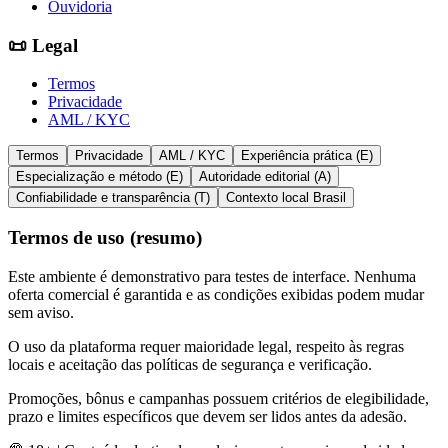
Ouvidoria
📜
Legal
Termos
Privacidade
AML / KYC
Termos
Privacidade
AML / KYC
Experiência prática (E)
Especialização e método (E)
Autoridade editorial (A)
Confiabilidade e transparência (T)
Contexto local Brasil
Termos de uso (resumo)
Este ambiente é demonstrativo para testes de interface. Nenhuma
oferta comercial é garantida e as condições exibidas podem mudar
sem aviso.
O uso da plataforma requer maioridade legal, respeito às regras
locais e aceitação das políticas de segurança e verificação.
Promoções, bônus e campanhas possuem critérios de elegibilidade,
prazo e limites específicos que devem ser lidos antes da adesão.