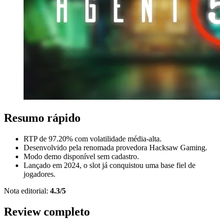
Resumo rápido
RTP de 97.20% com volatilidade média-alta.
Desenvolvido pela renomada provedora Hacksaw Gaming.
Modo demo disponível sem cadastro.
Lançado em 2024, o slot já conquistou uma base fiel de
jogadores.
Nota editorial:
4.3/5
Review completo