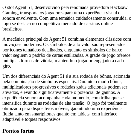
O slot Agent 51, desenvolvido pela renomada provedora Hacksaw
Gaming, transporta os jogadores para uma experiência visual e
sonora envolvente. Com uma temática cuidadosamente construída, o
jogo se destaca no competitivo mercado de cassinos online
brasileiros.
A mecânica principal do Agent 51 combina elementos clássicos com
inovações modernas. Os símbolos de alto valor são representados
por ícones temáticos detalhados, enquanto os símbolos de baixo
valor seguem o padrão de cartas estilizadas. A grade de jogo oferece
múltiplas formas de vitória, mantendo o jogador engajado a cada
giro.
Um dos diferenciais do Agent 51 é a sua rodada de bônus, acionada
pela combinação de símbolos especiais. Durante o modo bônus,
multiplicadores progressivos e rodadas grátis adicionais podem ser
ativados, elevando significativamente o potencial de ganhos. A
experiência sonora acompanha cada momento, com trilha que se
intensifica durante as rodadas de alta tensão. O jogo foi totalmente
otimizado para dispositivos móveis, garantindo uma experiência
fluida tanto em smartphones quanto em tablets, com interface
adaptável e toques responsivos.
Pontos fortes