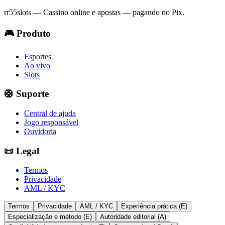
rr55slots — Cassino online e apostas — pagando no Pix.
🎮
Produto
Esportes
Ao vivo
Slots
🛟
Suporte
Central de ajuda
Jogo responsável
Ouvidoria
📜
Legal
Termos
Privacidade
AML / KYC
Termos
Privacidade
AML / KYC
Experiência prática (E)
Especialização e método (E)
Autoridade editorial (A)