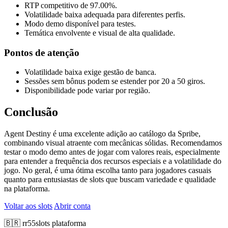
RTP competitivo de 97.00%.
Volatilidade baixa adequada para diferentes perfis.
Modo demo disponível para testes.
Temática envolvente e visual de alta qualidade.
Pontos de atenção
Volatilidade baixa exige gestão de banca.
Sessões sem bônus podem se estender por 20 a 50 giros.
Disponibilidade pode variar por região.
Conclusão
Agent Destiny é uma excelente adição ao catálogo da Spribe,
combinando visual atraente com mecânicas sólidas. Recomendamos
testar o modo demo antes de jogar com valores reais, especialmente
para entender a frequência dos recursos especiais e a volatilidade do
jogo. No geral, é uma ótima escolha tanto para jogadores casuais
quanto para entusiastas de slots que buscam variedade e qualidade
na plataforma.
Voltar aos slots
Abrir conta
🇧🇷 rr55slots plataforma