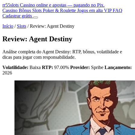
rr55slots
Cassino online e apostas — pagando no Pix.
Cassino
Bônus
Slots
Poker & Roulette
Jogos em alta
VIP
FAQ
Cadastrar grátis
Início
/
Slots
/
Review: Agent Destiny
Review: Agent Destiny
Análise completa do Agent Destiny: RTP, bônus, volatilidade e
dicas para jogar com responsabilidade.
Volatilidade:
Baixa
RTP:
97.00%
Provider:
Spribe
Lançamento:
2026