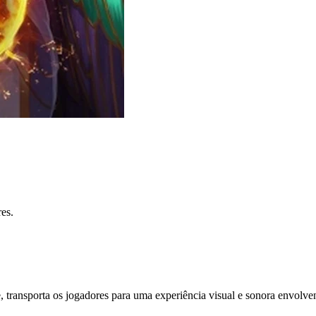
es.
, transporta os jogadores para uma experiência visual e sonora envolv