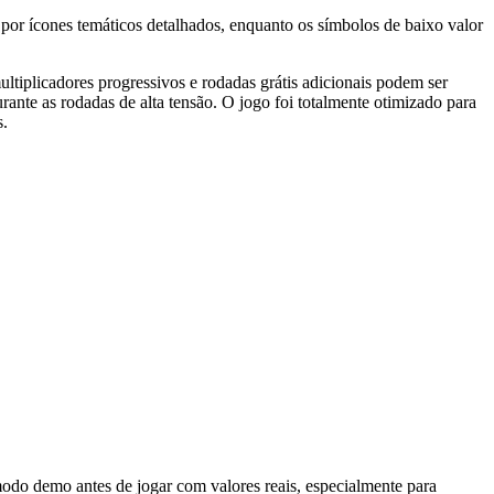
por ícones temáticos detalhados, enquanto os símbolos de baixo valor
tiplicadores progressivos e rodadas grátis adicionais podem ser
ante as rodadas de alta tensão. O jogo foi totalmente otimizado para
s.
odo demo antes de jogar com valores reais, especialmente para