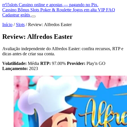
rr55slots
Cassino online e apostas — pagando no Pix.
Cassino
Bônus
Slots
Poker & Roulette
Jogos em alta
VIP
FAQ
Cadastrar grátis
Início
/
Slots
/
Review: Alfredos Easter
Review: Alfredos Easter
Avaliação independente do Alfredos Easter: confira recursos, RTP e
dicas antes de criar sua conta.
Volatilidade:
Média
RTP:
97.00%
Provider:
Play'n GO
Lançamento:
2023