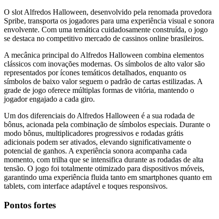
O slot Alfredos Halloween, desenvolvido pela renomada provedora
Spribe, transporta os jogadores para uma experiência visual e sonora
envolvente. Com uma temática cuidadosamente construída, o jogo
se destaca no competitivo mercado de cassinos online brasileiros.
A mecânica principal do Alfredos Halloween combina elementos
clássicos com inovações modernas. Os símbolos de alto valor são
representados por ícones temáticos detalhados, enquanto os
símbolos de baixo valor seguem o padrão de cartas estilizadas. A
grade de jogo oferece múltiplas formas de vitória, mantendo o
jogador engajado a cada giro.
Um dos diferenciais do Alfredos Halloween é a sua rodada de
bônus, acionada pela combinação de símbolos especiais. Durante o
modo bônus, multiplicadores progressivos e rodadas grátis
adicionais podem ser ativados, elevando significativamente o
potencial de ganhos. A experiência sonora acompanha cada
momento, com trilha que se intensifica durante as rodadas de alta
tensão. O jogo foi totalmente otimizado para dispositivos móveis,
garantindo uma experiência fluida tanto em smartphones quanto em
tablets, com interface adaptável e toques responsivos.
Pontos fortes