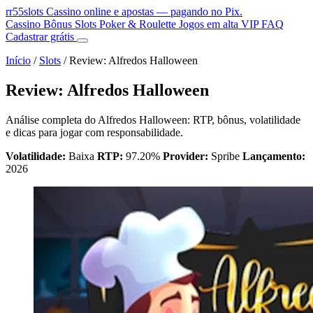
rr55slots
Cassino online e apostas — pagando no Pix.
Cassino
Bônus
Slots
Poker & Roulette
Jogos em alta
VIP
FAQ
Cadastrar grátis
Início
/
Slots
/
Review: Alfredos Halloween
Review: Alfredos Halloween
Análise completa do Alfredos Halloween: RTP, bônus, volatilidade
e dicas para jogar com responsabilidade.
Volatilidade:
Baixa
RTP:
97.20%
Provider:
Spribe
Lançamento:
2026