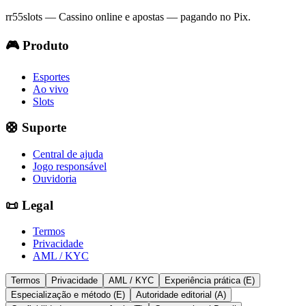
rr55slots — Cassino online e apostas — pagando no Pix.
🎮
Produto
Esportes
Ao vivo
Slots
🛟
Suporte
Central de ajuda
Jogo responsável
Ouvidoria
📜
Legal
Termos
Privacidade
AML / KYC
Termos
Privacidade
AML / KYC
Experiência prática (E)
Especialização e método (E)
Autoridade editorial (A)