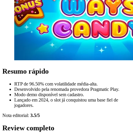
Resumo rápido
RTP de 96.50% com volatilidade média-alta.
Desenvolvido pela renomada provedora Pragmatic Play.
Modo demo disponível sem cadastro.
Lançado em 2024, o slot já conquistou uma base fiel de
jogadores.
Nota editorial:
3.5/5
Review completo