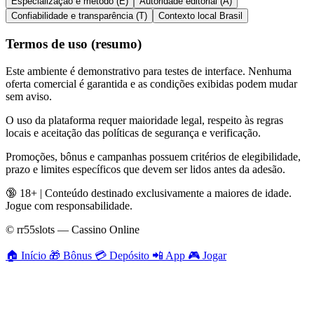
Especialização e método (E)
Autoridade editorial (A)
Confiabilidade e transparência (T)
Contexto local Brasil
Termos de uso (resumo)
Este ambiente é demonstrativo para testes de interface. Nenhuma
oferta comercial é garantida e as condições exibidas podem mudar
sem aviso.
O uso da plataforma requer maioridade legal, respeito às regras
locais e aceitação das políticas de segurança e verificação.
Promoções, bônus e campanhas possuem critérios de elegibilidade,
prazo e limites específicos que devem ser lidos antes da adesão.
🔞 18+ | Conteúdo destinado exclusivamente a maiores de idade.
Jogue com responsabilidade.
© rr55slots — Cassino Online
🏠
Início
🎁
Bônus
💳
Depósito
📲
App
🎮
Jogar