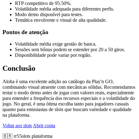
RTP competitivo de 95.50%.
Volatilidade média adequada para diferentes perfis.
Modo demo disponível para testes.
Temática envolvente e visual de alta qualidade.
Pontos de atenção
Volatilidade média exige gestão de banca.
Sessões sem bônus podem se estender por 20 a 50 giros.
Disponibilidade pode variar por região.
Conclusão
Aloha é uma excelente adição ao catálogo da Play'n GO,
combinando visual atraente com mecânicas sólidas. Recomendamos
testar o modo demo antes de jogar com valores reais, especialmente
para entender a frequência dos recursos especiais e a volatilidade do
jogo. No geral, é uma ótima escolha tanto para jogadores casuais
quanto para entusiastas de slots que buscam variedade e qualidade
na plataforma.
Voltar aos slots
Abrir conta
🇧🇷 rr55slots plataforma