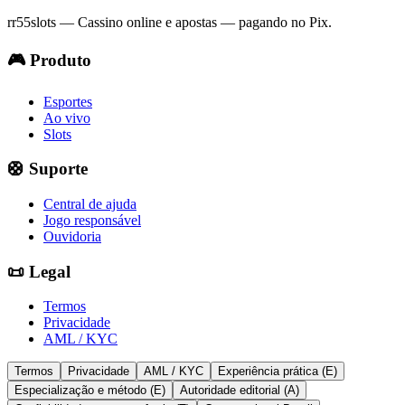
rr55slots — Cassino online e apostas — pagando no Pix.
🎮
Produto
Esportes
Ao vivo
Slots
🛟
Suporte
Central de ajuda
Jogo responsável
Ouvidoria
📜
Legal
Termos
Privacidade
AML / KYC
Termos
Privacidade
AML / KYC
Experiência prática (E)
Especialização e método (E)
Autoridade editorial (A)