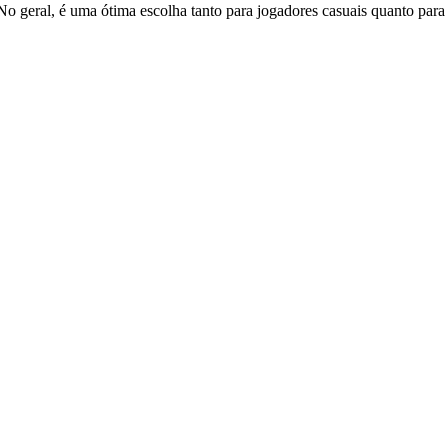
. No geral, é uma ótima escolha tanto para jogadores casuais quanto para