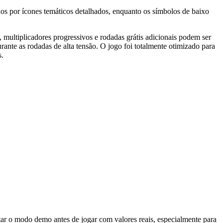
os por ícones temáticos detalhados, enquanto os símbolos de baixo
multiplicadores progressivos e rodadas grátis adicionais podem ser
ante as rodadas de alta tensão. O jogo foi totalmente otimizado para
s.
ar o modo demo antes de jogar com valores reais, especialmente para