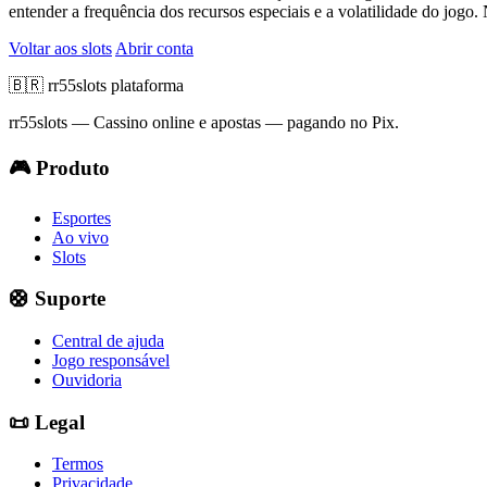
entender a frequência dos recursos especiais e a volatilidade do jogo
Voltar aos slots
Abrir conta
🇧🇷 rr55slots plataforma
rr55slots — Cassino online e apostas — pagando no Pix.
🎮
Produto
Esportes
Ao vivo
Slots
🛟
Suporte
Central de ajuda
Jogo responsável
Ouvidoria
📜
Legal
Termos
Privacidade