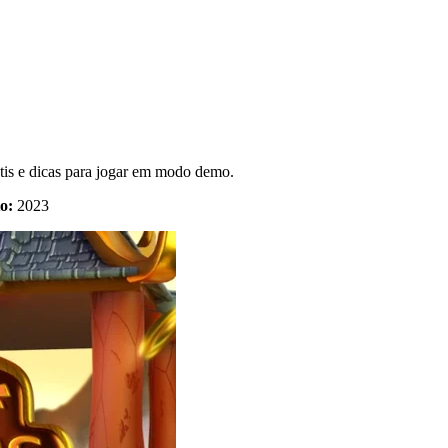
tis e dicas para jogar em modo demo.
o:
2023