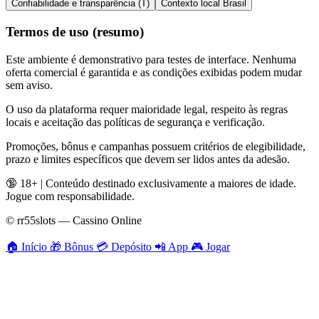
Confiabilidade e transparência (T)
Contexto local Brasil
Termos de uso (resumo)
Este ambiente é demonstrativo para testes de interface. Nenhuma
oferta comercial é garantida e as condições exibidas podem mudar
sem aviso.
O uso da plataforma requer maioridade legal, respeito às regras
locais e aceitação das políticas de segurança e verificação.
Promoções, bônus e campanhas possuem critérios de elegibilidade,
prazo e limites específicos que devem ser lidos antes da adesão.
🔞 18+ | Conteúdo destinado exclusivamente a maiores de idade.
Jogue com responsabilidade.
© rr55slots — Cassino Online
🏠
Início
🎁
Bônus
💳
Depósito
📲
App
🎮
Jogar