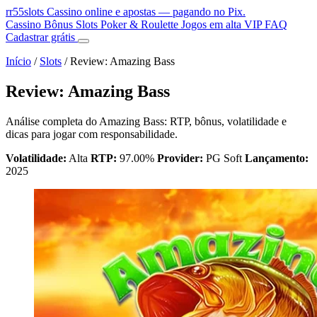
rr55slots
Cassino online e apostas — pagando no Pix.
Cassino
Bônus
Slots
Poker & Roulette
Jogos em alta
VIP
FAQ
Cadastrar grátis
Início
/
Slots
/
Review: Amazing Bass
Review: Amazing Bass
Análise completa do Amazing Bass: RTP, bônus, volatilidade e
dicas para jogar com responsabilidade.
Volatilidade:
Alta
RTP:
97.00%
Provider:
PG Soft
Lançamento:
2025