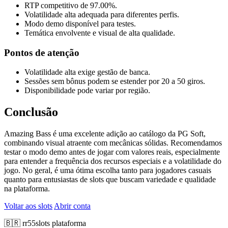
RTP competitivo de 97.00%.
Volatilidade alta adequada para diferentes perfis.
Modo demo disponível para testes.
Temática envolvente e visual de alta qualidade.
Pontos de atenção
Volatilidade alta exige gestão de banca.
Sessões sem bônus podem se estender por 20 a 50 giros.
Disponibilidade pode variar por região.
Conclusão
Amazing Bass é uma excelente adição ao catálogo da PG Soft,
combinando visual atraente com mecânicas sólidas. Recomendamos
testar o modo demo antes de jogar com valores reais, especialmente
para entender a frequência dos recursos especiais e a volatilidade do
jogo. No geral, é uma ótima escolha tanto para jogadores casuais
quanto para entusiastas de slots que buscam variedade e qualidade
na plataforma.
Voltar aos slots
Abrir conta
🇧🇷 rr55slots plataforma