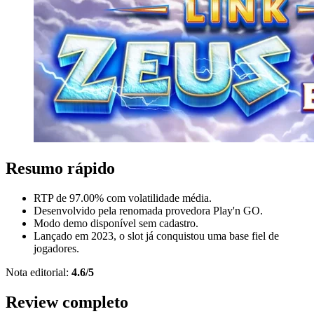
Resumo rápido
RTP de 97.00% com volatilidade média.
Desenvolvido pela renomada provedora Play'n GO.
Modo demo disponível sem cadastro.
Lançado em 2023, o slot já conquistou uma base fiel de
jogadores.
Nota editorial:
4.6/5
Review completo