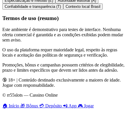
Especialização e método (E)
Autoridade editorial (A)
Confiabilidade e transparência (T)
Contexto local Brasil
Termos de uso (resumo)
Este ambiente é demonstrativo para testes de interface. Nenhuma
oferta comercial é garantida e as condições exibidas podem mudar
sem aviso.
O uso da plataforma requer maioridade legal, respeito às regras
locais e aceitação das políticas de segurança e verificação.
Promoções, bônus e campanhas possuem critérios de elegibilidade,
prazo e limites específicos que devem ser lidos antes da adesão.
🔞 18+ | Conteúdo destinado exclusivamente a maiores de idade.
Jogue com responsabilidade.
© rr55slots — Cassino Online
🏠
Início
🎁
Bônus
💳
Depósito
📲
App
🎮
Jogar