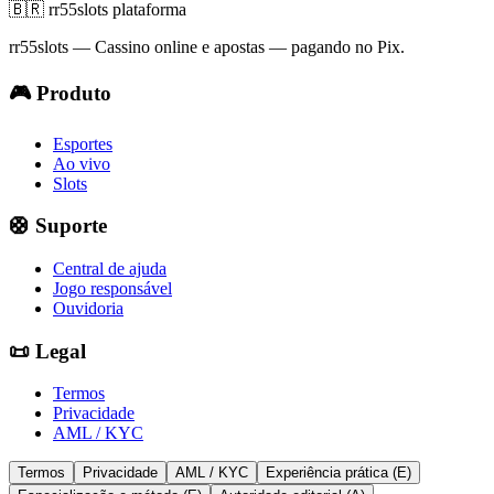
🇧🇷 rr55slots plataforma
rr55slots — Cassino online e apostas — pagando no Pix.
🎮
Produto
Esportes
Ao vivo
Slots
🛟
Suporte
Central de ajuda
Jogo responsável
Ouvidoria
📜
Legal
Termos
Privacidade
AML / KYC
Termos
Privacidade
AML / KYC
Experiência prática (E)