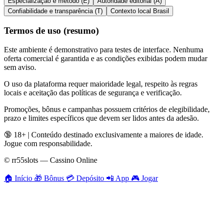
Especialização e método (E)
Autoridade editorial (A)
Confiabilidade e transparência (T)
Contexto local Brasil
Termos de uso (resumo)
Este ambiente é demonstrativo para testes de interface. Nenhuma
oferta comercial é garantida e as condições exibidas podem mudar
sem aviso.
O uso da plataforma requer maioridade legal, respeito às regras
locais e aceitação das políticas de segurança e verificação.
Promoções, bônus e campanhas possuem critérios de elegibilidade,
prazo e limites específicos que devem ser lidos antes da adesão.
🔞 18+ | Conteúdo destinado exclusivamente a maiores de idade.
Jogue com responsabilidade.
© rr55slots — Cassino Online
🏠
Início
🎁
Bônus
💳
Depósito
📲
App
🎮
Jogar