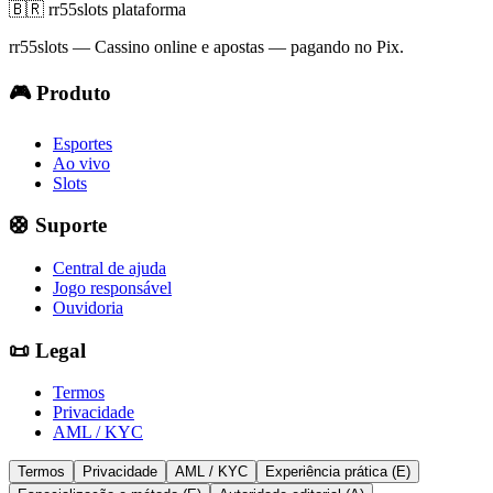
🇧🇷 rr55slots plataforma
rr55slots — Cassino online e apostas — pagando no Pix.
🎮
Produto
Esportes
Ao vivo
Slots
🛟
Suporte
Central de ajuda
Jogo responsável
Ouvidoria
📜
Legal
Termos
Privacidade
AML / KYC
Termos
Privacidade
AML / KYC
Experiência prática (E)