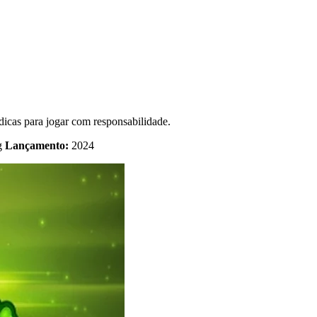
dicas para jogar com responsabilidade.
g
Lançamento:
2024