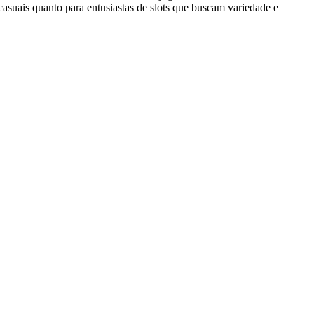
 casuais quanto para entusiastas de slots que buscam variedade e