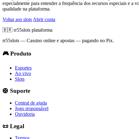
especialmente para entender a frequência dos recursos especiais e a v
qualidade na plataforma.
Voltar aos slots
Abrir conta
🇧🇷 rr55slots plataforma
rr55slots — Cassino online e apostas — pagando no Pix.
🎮
Produto
Esportes
Ao vivo
Slots
🛟
Suporte
Central de ajuda
Jogo responsável
Ouvidoria
📜
Legal
Termos