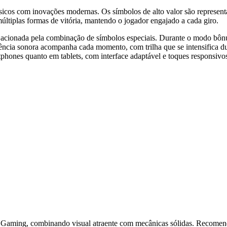
cos com inovações modernas. Os símbolos de alto valor são representa
múltiplas formas de vitória, mantendo o jogador engajado a cada giro.
acionada pela combinação de símbolos especiais. Durante o modo bônus,
ência sonora acompanha cada momento, com trilha que se intensifica dur
tphones quanto em tablets, com interface adaptável e toques responsivo
Gaming, combinando visual atraente com mecânicas sólidas. Recomenda