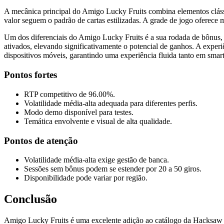
A mecânica principal do Amigo Lucky Fruits combina elementos clássi
valor seguem o padrão de cartas estilizadas. A grade de jogo oferece 
Um dos diferenciais do Amigo Lucky Fruits é a sua rodada de bônus, 
ativados, elevando significativamente o potencial de ganhos. A experi
dispositivos móveis, garantindo uma experiência fluida tanto em smar
Pontos fortes
RTP competitivo de 96.00%.
Volatilidade média-alta adequada para diferentes perfis.
Modo demo disponível para testes.
Temática envolvente e visual de alta qualidade.
Pontos de atenção
Volatilidade média-alta exige gestão de banca.
Sessões sem bônus podem se estender por 20 a 50 giros.
Disponibilidade pode variar por região.
Conclusão
Amigo Lucky Fruits é uma excelente adição ao catálogo da Hacksaw 