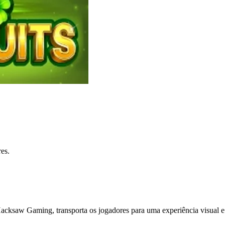
es.
acksaw Gaming, transporta os jogadores para uma experiência visual 
.